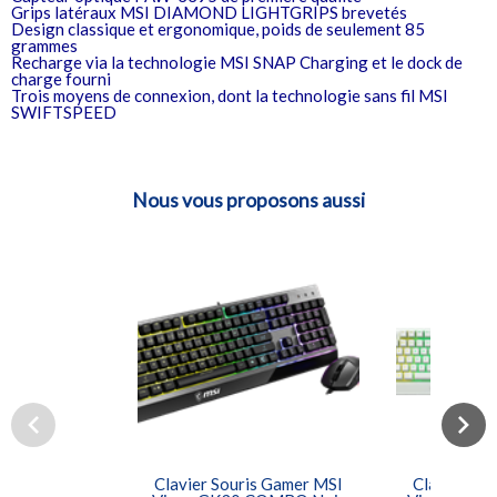
Grips latéraux MSI DIAMOND LIGHTGRIPS brevetés
Design classique et ergonomique, poids de seulement 85
grammes
Recharge via la technologie MSI SNAP Charging et le dock de
charge fourni
Trois moyens de connexion, dont la technologie sans fil MSI
SWIFTSPEED
Nous vous proposons aussi
Clavier Souris Gamer MSI
Clavier So