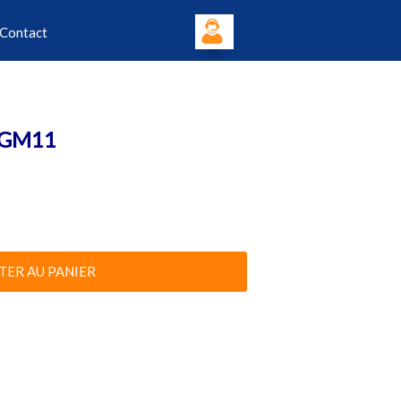
Contact
I GM11